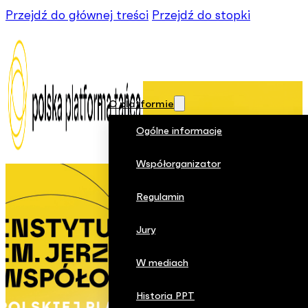
Przejdź do głównej treści
Przejdź do stopki
O platformie
Ogólne informacje
Współorganizator
Regulamin
Jury
W mediach
Historia PPT