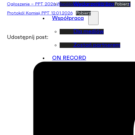
Wydarzenia branżowe
Ogłoszenie – PPT 2026 Współorganizator 13.01.26
Pobierz
Protokól Komisji PPT 12.01.2026
Pobierz
Współpraca
Dla mediów
Udostępnij post:
Zostań partnerem
ON RECORD
Kontakt
EN
PL