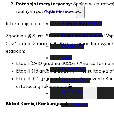
Potencjał merytoryczny:
Spójna wizja rozwoj
realnymi potrzebami twórców.
O platformie
Ogólne informacje
Informacje o procedurze konkursowej
Współorganizator
Zgodnie z § 8 ust. 1 Regulaminu Konkursu na Wspó
2026 z dnia 3 marca 2025 roku, procedura wybor
Regulamin
etapach:
Jury
Etap I (2–10 grudnia 2025 r.) Analiza formal
W mediach
Etap II (15 grudnia 2025 r.) Konsultacje z o
Etap III (16 grudnia 2025 r.) Posiedzenie Ko
Historia PPT
ostateczną rekomendację.
PPT 2024
Skład Komisji Konkursowej:
Zdjęcia