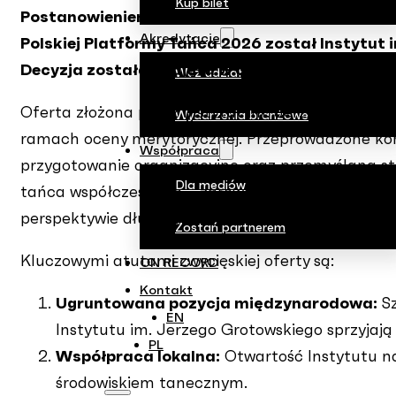
Kup bilet
Postanowieniem Dyrektora Narodowego Instyt
Akredytacje
Polskiej Platformy Tańca 2026 został Instytut
Decyzja została podjęta w oparciu o rekomend
Weź udział
Oferta złożona przez Instytut im. Jerzego Groto
Wydarzenia branżowe
ramach oceny merytorycznej. Przeprowadzone kons
Współpraca
przygotowanie organizacyjne oraz przemyślaną str
Dla mediów
tańca współczesnego – zarówno w kontekście samej
perspektywie długofalowej.
Zostań partnerem
Kluczowymi atutami zwycięskiej oferty są:
ON RECORD
Kontakt
Ugruntowana pozycja międzynarodowa:
Sz
EN
Instytutu im. Jerzego Grotowskiego sprzyjają
PL
Współpraca lokalna:
Otwartość Instytutu n
środowiskiem tanecznym.