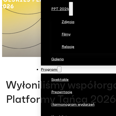
PPT 2024
Zdjęcia
Filmy
Relacje
Galeria
Program
Spektakle
Wyłoniliśmy współorga
Prezentacje
Platformy Tańca 2026
Harmonogram wydarzeń