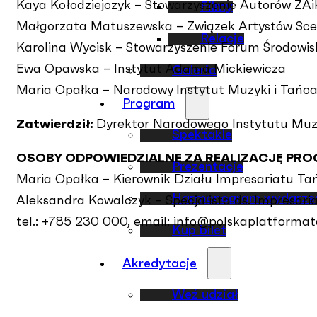
Kaya Kołodziejczyk – Stowarzyszenie Autorów ZAi
Filmy
Małgorzata Matuszewska – Związek Artystów Sce
Relacje
Karolina Wycisk – Stowarzyszenie Forum Środowis
Ewa Opawska – Instytut Adama Mickiewicza
Galeria
Maria Opałka – Narodowy Instytut Muzyki i Tańc
Program
Zatwierdził:
Dyrektor Narodowego Instytutu Muz
Spektakle
OSOBY ODPOWIEDZIALNE ZA REALIZACJĘ PR
Prezentacje
Maria Opałka – Kierownik Działu Impresariatu Ta
Harmonogram wydarze
Aleksandra Kowalczyk – Specjalista ds. Impresar
tel.: +785 230 000, email: info@polskaplatformat
Kup bilet
Akredytacje
Weź udział