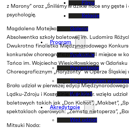
Filmy
z Marony” oraz „Śniliśmy w dzikie noce sny gęste i
psychologię.
Relacje
Galeria
Magdalena Matejko:
Absolwentka szkoły baletowej im. Ludomira Różyc
Program
Dwukrotna finalistka Międzynarodowego Konkursu
konkursów choreograficznych m.in. II miejsce w k
Spektakle
Tańca im. Wojciecha Wiesiołłowskiego w Gdańsku 
Prezentacje
Choreograficznym „Horyzonty” w Operze Śląskiej 
Harmonogram wydarze
Brała udział w pierwszej edycji Międzynarodowego 
Kup bilet
Lądku-Zdroju i Koszęcinie. W 2023 r. wzięła udzia
baletowych takich jak „Don Kichot”, „Makbet”, „Spa
Akredytacje
spektaklach operowych: „Zemsta nietoperza”, „Baro
Weź udział
Mitsuki Noda: