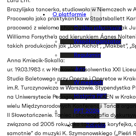
Lara Ern:
Brazylijska tancerka, studiowała w Niemczech w
O platformie
Pracowała jako praktykantka w Staatsballett Kar
Ogólne informacje
pracować z wieloma choreografami, takimi jak Jul
Williama Forsythe’a pod kierunkiem Ágnes Nolteni
Współorganizator
takich produkcjach jak „Don Kichot”, „Makbet”, „S
Regulamin
Anna Kmiecik-Sokalla:
Jury
ur. 19.03.1983 r. w Krakowie. Absolwentka XXI Lic
Studia Baletowego przy Operze i Operetce w Krak
W mediach
im.R. Turczynowicza w Warszawie. Stypendystka Pr
Historia PPT
na Uniwersytecie Pedagogicznym im.KEN w Krakow
wielu Międzynarodowych Konferencji Tańca organi
PPT 2024
II Słowotańczenie. Taniec i choreografia dyskurs
związana od 2005 roku jako tancerka, koryfejka, a 
Zdjęcia
samotnie” do muzyki K. Szymanowskiego („Pieśń R