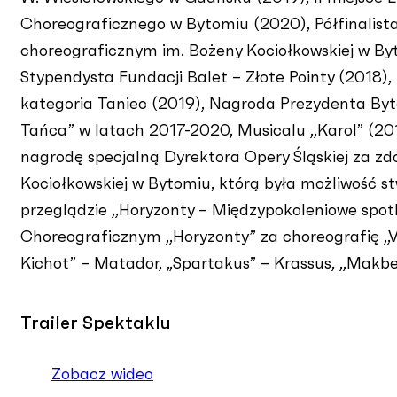
Choreograficznego w Bytomiu (2020), Półfinalist
choreograficznym im. Bożeny Kociołkowskiej w By
Stypendysta Fundacji Balet – Złote Pointy (2018)
kategoria Taniec (2019), Nagroda Prezydenta Byto
Tańca” w latach 2017-2020, Musicalu ,,Karol” (20
nagrodę specjalną Dyrektora Opery Śląskiej za z
Kociołkowskiej w Bytomiu, którą była możliwość stw
przeglądzie ,,Horyzonty – Międzypokoleniowe spot
Choreograficznym ,,Horyzonty” za choreografię ,,V
Kichot” – Matador, „Spartakus” – Krassus, ,,Makbet”
Trailer Spektaklu
Zobacz wideo