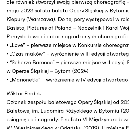
ale również stworzył swoją pierwszą choreografię 
maja 2023 solista baletu Opery Śląskiej w Bytom
Kiepury (Warszawa). Do tej pory występował w rolac
Basista, Pictures of Poland – Naczelnik i Karol W
Pomysłodawca i autor nagrodzonych choreografii:
• „Love” – pierwsze miejsce w Konkursie choreog
• „Czas maków” – wyróżnienie w III edycji otwart
• “Scherzo Barocco” – pierwsze miejsce w II edycj
w Operze Śląskiej – Bytom (2024)
• „Marionetki” – wyróżnienie w IV edycji otwarte
Wiktor Perdek:
Członek zespołu baletowego Opery Śląskiej od 20
Baletowej im. Ludomira Różyckiego w Bytomiu (202
osiągnięcia i nagrody: Finalista VI Międzynarodow
W. Wiesiołowskiego w Gdańsku (2019), II miejsce