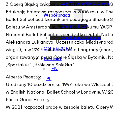
Wydarzenia branżowe
Z Operą Śląską związana od 2019 roku, a od 2023
Edukację baletową rozpoczęła w 2006 roku w The
Współpraca
Ballet School pod kierunkiem pedagoga Shizuko 
Dla mediów
Baletu w Amsterdamie. Finalistka konkursu YAGP
National Ballet School, stypendystka Dutch Nati
Zostań partnerem
Aleksandra Lukjanova. Uczestniczka Międzynarodo
ON RECORD
wings”), a w 2025 roku laureatka I nagrody (chor
organizowanym przez Operę Śląską w Bytomiu. Na 
Kontakt
„Spartakus”, „Królewna Śnieżka”.
EN
Alberto Pecetto:
PL
Urodzony 10 października 1997 roku we Włoszech.
w English National Ballet School w Londynie. W 2
Eliasa Garcii Herrery.
W 2021 rozpoczął pracę w zespole baletu Opery Wr