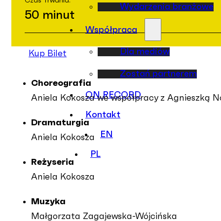
Czas Trwania:
Wydarzenia branżowe
50 minut
Współpraca
Dla mediów
Kup Bilet
Zostań partnerem
Choreografia
ON RECORD
Aniela Kokosza we współpracy z Agnieszką No
Kontakt
Dramaturgia
EN
Aniela Kokosza
PL
Reżyseria
Aniela Kokosza
Muzyka
Małgorzata Zagajewska-Wójcińska