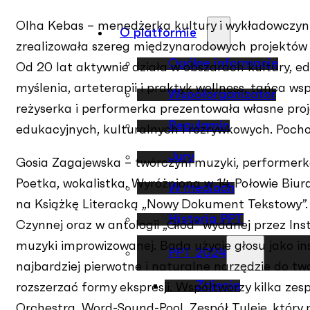
Olha Kebas – menedżerka kultury i wykładowczyni 
O platformie
zrealizowała szereg międzynarodowych projektów k
Ogólne informacje
Od 20 lat aktywnie działa w obszarach kultury, ed
myślenia, arteterapii i praktyk wellness, tańca w
Współorganizator
reżyserka i performerka prezentowała własne pr
Regulamin
edukacyjnych, kulturalnych i rozrywkowych. Pochod
Jury
Gosia Zagajewska – twórczyni muzyki, performerk
Poetka, wokalistka. Wyróżniona w 14. Połowie Biur
W mediach
na Książkę Literacką „Nowy Dokument Tekstowy”. 
Historia PPT
Czynnej oraz w antologii „Głód” wydanej przez Inst
muzyki improwizowanej. Bada użycie głosu jako i
PPT 2024
najbardziej pierwotne i naturalne narzędzie do two
Zdjęcia
rozszerzać formy ekspresji. Współtworzy kilka zes
Orchestra, Word-Sound-Pool. Zespół Tuleje, który 