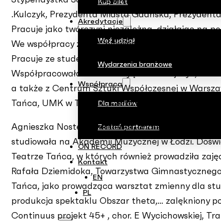
Stypendystka Somatische Akademie w Berlinie, Na
Kup bilet
.Kulczyk, Prezydenta Miasta Gdańska, Prezydenta
Akredytacje
Pracuje jako twórczyni niezależna, działając na p
Weź udział
We współpracy z Izą Chlewińską, doświadcza i ws
Pracuje ze studentami tańca na poznańskiej AWF.
Wydarzenia branżowe
Współpracowała m.in. z: Kayą Kołodziejczyk, Isa
Współpraca
a także z Centrum Sztuki Współczesnej w Warsz
Tańca, UMK w Toruniu, Centrum Sztuki Dziecka w 
Dla mediów
Agnieszka Noster – tancerka, choreografka, magi
Zostań partnerem
studiowała na Akademii Muzycznej w Łodzi. Doświ
ON RECORD
Teatrze Tańca, w których również prowadziła zaję
Kontakt
Rafała Dziemidoka, Towarzystwa Gimnastycznego;
EN
Tańca, jako prowadząca warsztat zmienny dla stu
PL
produkcja spektaklu Obszar theta,… zalękniony p
Continuus projekt 45+ , chor. E Wycichowskiej, Tr