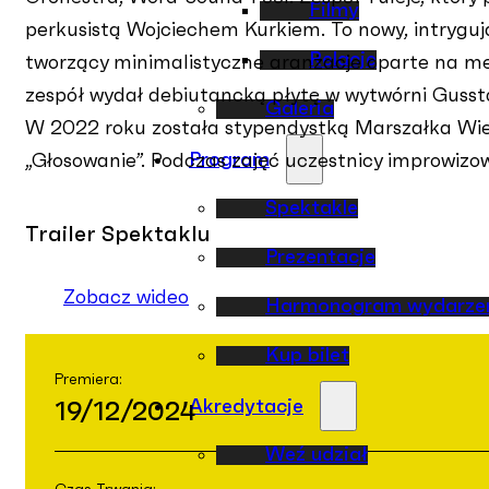
Filmy
perkusistą Wojciechem Kurkiem. To nowy, intrygują
Relacje
tworzący minimalistyczne aranżacje oparte na me
zespół wydał debiutancką płytę w wytwórni Gusst
Galeria
W 2022 roku została stypendystką Marszałka Wiel
Program
„Głosowanie”. Podczas zajęć uczestnicy improwizow
Spektakle
Trailer Spektaklu
Prezentacje
Zobacz wideo
Harmonogram wydarze
Kup bilet
Premiera:
Akredytacje
19/12/2024
Weź udział