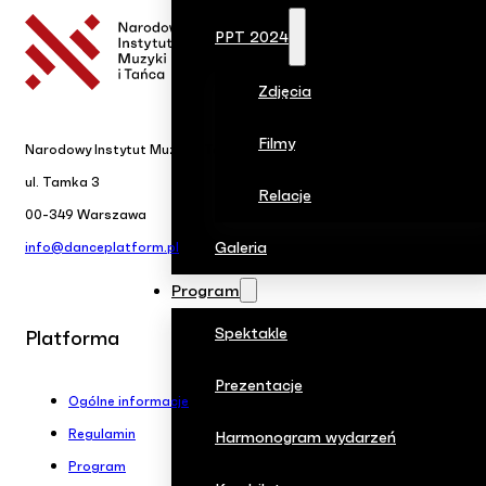
PPT 2024
Zdjęcia
Filmy
Narodowy Instytut Muzyki i Tańca
ul. Tamka 3
Relacje
00-349 Warszawa
Galeria
info@danceplatform.pl
Program
Spektakle
Platforma
Prezentacje
Ogólne informacje
Regulamin
Harmonogram wydarzeń
Program