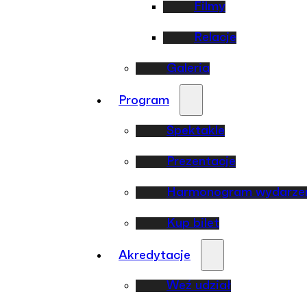
Filmy
Relacje
Galeria
Program
Spektakle
Prezentacje
Harmonogram wydarze
Kup bilet
Akredytacje
Weź udział