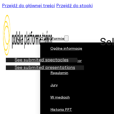
Przejdź do głównej treści
Przejdź do stopki
O platformie
Sel
Ogólne informacje
See submited spectacles
Współorganizator
See submited presentations
Regulamin
Jury
W mediach
Historia PPT