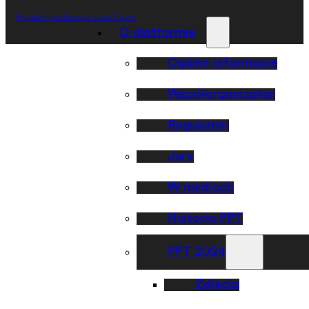
Projekt i realizacja: Less Code
O platformie
Ogólne informacje
Współorganizator
Regulamin
Jury
W mediach
Historia PPT
PPT 2024
Zdjęcia