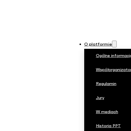
O platformie
Ogólne informacj
Współorganizato
Regulamin
Jury
W mediach
Historia PPT