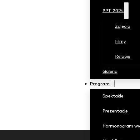
PPT 2024
Zdjęcia
Filmy
Relacje
Galeria
Program
Spektakle
Prezentacje
Harmonogram wy