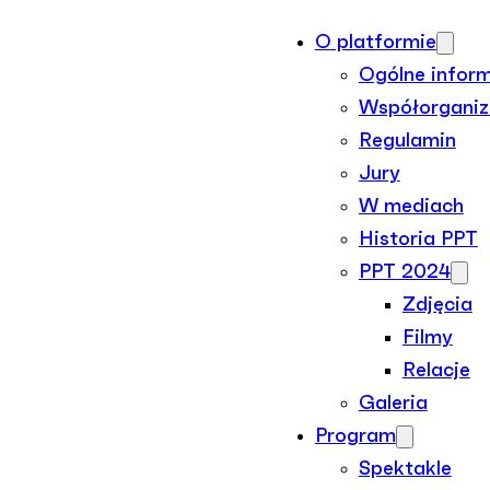
O platformie
Ogólne infor
Współorganiz
Regulamin
Jury
W mediach
Historia PPT
PPT 2024
Zdjęcia
Filmy
Relacje
Galeria
Program
Spektakle