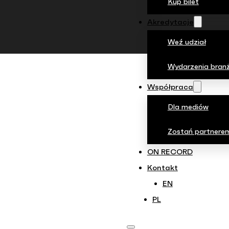
Kup bilet
Akredytacje
Weź udział
Wydarzenia bran
Współpraca
Dla mediów
Zostań partnere
ON RECORD
Kontakt
EN
PL