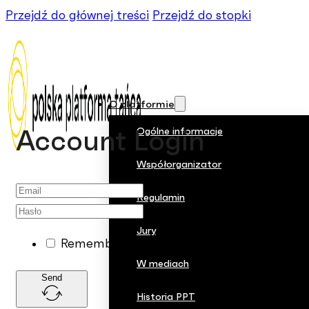
Przejdź do głównej treści
Przejdź do stopki
O platformie
Ogólne informacje
Account Login
Współorganizator
Regulamin
Jury
Remember me
W mediach
Send
Historia PPT