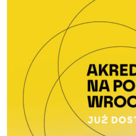
PPT 2024
Zdjęcia
Filmy
Relacje
Galeria
Program
Spektakle
Prezentacje
Harmonogram wydarzeń