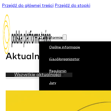
Przejdź do głównej treści
Przejdź do stopki
O platformie
Ogólne informacje
Aktualności
Współorganizator
Regulamin
Wszystkie aktualności
Jury
W mediach
Historia PPT