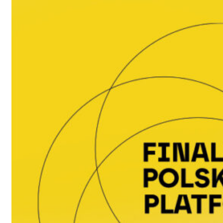
Wydarzenia branżowe
Współpraca
Dla mediów
Zostań partnerem
ON RECORD
Kontakt
EN
PL