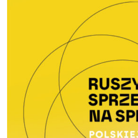
O platformie
Ogólne informacje
Współorganizator
Regulamin
Jury
W mediach
Historia PPT
PPT 2024
Zdjęcia