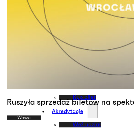
Filmy
Relacje
Galeria
Program
Spektakle
Prezentacje
Harmonogram wydarze
Kup bilet
Ruszyła sprzedaż biletów na spekt
Akredytacje
Więcej
Weź udział